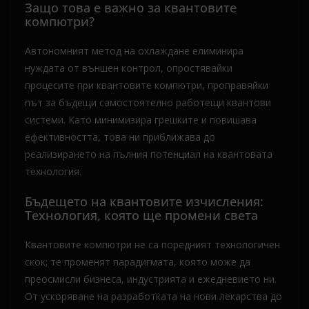
Защо това е важно за квантовите
компютри?
Автономният метод на охлаждане елиминира
нуждата от външен контрол, опростявайки
процесите при квантовите компютри, проправяйки
път за бъдещи самостоятелно работещи квантови
системи. Като минимизира грешките и повишава
ефективността, това ни приближава до
реализирането на пълния потенциал на квантовата
технология.
Бъдещето на квантовите изчисления:
Технология, която ще промени света
Квантовите компютри не са поредният технологичен
скок; те променят парадигмата, която може да
преосмисли бизнеса, индустрията и ежедневието ни.
От ускоряване на разработката на нови лекарства до