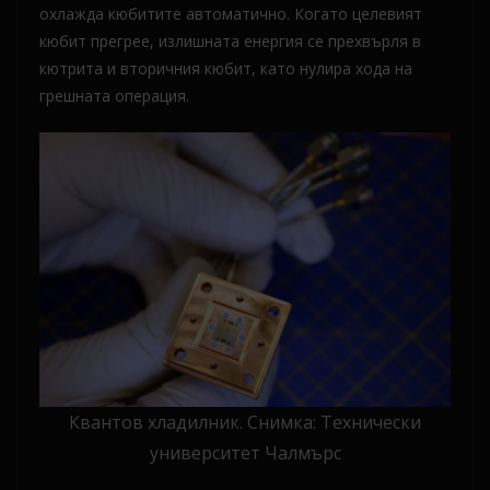
охлажда кюбитите автоматично. Когато целевият
кюбит прегрее, излишната енергия се прехвърля в
кютрита и вторичния кюбит, като нулира хода на
грешната операция.
Квантов хладилник. Снимка: Технически
университет Чалмърс