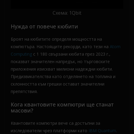
Схема: 1Qbit
Нужда от повече кюбити
Броят на кюбитите определя мощността на
компютъра. Настоящите рекорди, като тези на
Atom
Computing
с 1 180 свързани кюбита през 2023 г.,
показват значителен напредък, но търговските
приложения изискват милиони надеждни кюбити.
Предизвикателства като отделянето на топлина и
склонността към грешки остават значителни
препятствия.
Кога квантовите компютри ще станат
масови?
Квантовите компютри вече са достъпни за
изследователи чрез платформи като
IBM Quantum
.