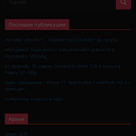
Последни публикации
На живо: Artemis II – човечеството в полет до Луната
Абитуриент бори хаоса с извънкласните дейности в
България с Shkoli.bg
A1 празнува 30 години: Спечелете BMW 318i и Samsung
Galaxy S25 Edge
Apple съблазнява с iPhone 17, Watch Ultra 3 и AirPods Pro 3 с
преводач
Калкулатор за ресто в евро
Архив
април 2026