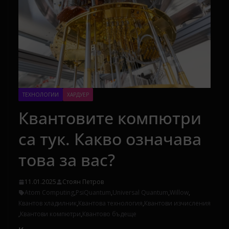
ТЕХНОЛОГИИ
ХАРДУЕР
Квантовите компютри
са тук. Какво означава
това за вас?
11.01.2025
Стоян Петров
Atom Computing
,
PsiQuantum
,
Universal Quantum
,
Willow
,
Квантов хладилник
,
Квантова технология
,
Квантови изчисления
,
Квантови компютри
,
Квантово бъдеще