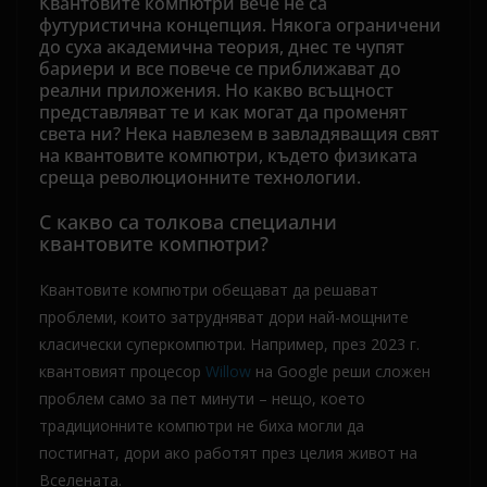
Квантовите компютри вече не са
футуристична концепция. Някога ограничени
до суха академична теория, днес те чупят
бариери и все повече се приближават до
реални приложения. Но какво всъщност
представляват те и как могат да променят
света ни? Нека навлезем в завладяващия свят
на квантовите компютри, където физиката
среща революционните технологии.
С какво са толкова специални
квантовите компютри?
Квантовите компютри обещават да решават
проблеми, които затрудняват дори най-мощните
класически суперкомпютри. Например, през 2023 г.
квантовият процесор
Willow
на Google реши сложен
проблем само за пет минути – нещо, което
традиционните компютри не биха могли да
постигнат, дори ако работят през целия живот на
Вселената.