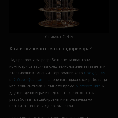
Снимка: Getty
Кой води квантовата надпревара?
Надпреварата за разработване на квантови
компютри се засилва сред технологичните гиганти и
стартиращи компании. Корпорации като
Google
,
IBM
и
D-Wave Quantum Inc
вече изградиха свои работещи
квантови системи. В същото време
Microsoft
,
Intel
и
други водещи играчи надскачат възможното и
разработват мащабируеми и използваеми на
практика квантови суперкомпютри.
Съревнованието за лидерство в квантовата