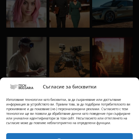
Съгласие за бисквитки
Използваме технологии като бисквитки, за да съхраняваме или достъпваме
информация за устройството ви. Правим това, за да подобрим потребителското ви
преживяване и да показваме (не-) персонализирани реклами. Съгласието с тези
технологии ще ви позволи да обработваме данни като поведение при сърфиране
или уникални идентификатори за този сайт. Несъгласието или оттеглянето на
съгласие може да повлияе неблагоприятно на определени функции.