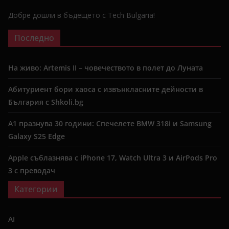
Добре дошли в бъдещето с Tech Bulgaria!
Последно
На живо: Artemis II – човечеството в полет до Луната
Абитуриент бори хаоса с извънкласните дейности в
България с Shkoli.bg
A1 празнува 30 години: Спечелете BMW 318i и Samsung
Galaxy S25 Edge
Apple съблазнява с iPhone 17, Watch Ultra 3 и AirPods Pro
3 с преводач
Категории
AI