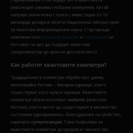
революция завзема глобални измерения. Китай
направи значителна стъпка с инвестиция от 10
милиарда долара в своята Национална лаборатория
за квантова информационна наука. Стартиращи
компании като
Universal Quantum
и
PsiQuantum
си
поставят за цел да създадат квантови
суперкомпютри до края на десетилетието.
Как работят квантовите компютри?
Традиционните компютри обработват данни,
използвайки битове – бинарни единици, които
съществуват като нули и единици. Квантовите
компютри обаче използват
кюбити
(квантови
битове), които могат да съществуват в множество
състояния едновременно, благодарение на свойство,
наречено
суперпозиция
. Това позволява на
квантовите компютри да предлагат множество