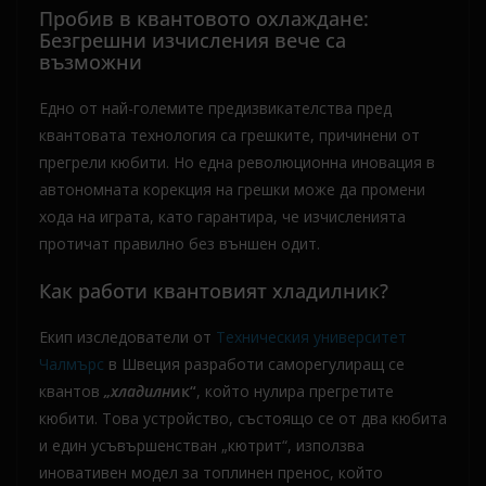
Пробив в квантовото охлаждане:
Безгрешни изчисления вече са
възможни
Едно от най-големите предизвикателства пред
квантовата технология са грешките, причинени от
прегрели кюбити. Но една революционна иновация в
автономната корекция на грешки може да промени
хода на играта, като гарантира, че изчисленията
протичат правилно без външен одит.
Как работи квантовият хладилник?
Екип изследователи от
Техническия университет
Чалмърс
в Швеция разработи саморегулиращ се
квантов
„хладилн
ик“
, който нулира прегретите
кюбити. Това устройство, състоящо се от два кюбита
и един усъвършенстван „кютрит“, използва
иновативен модел за топлинен пренос, който